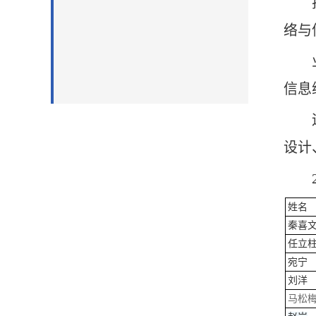
络与
信息
设计
姓名
秦喜
任立
宛宁
刘洋
马松