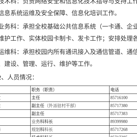
技术科：负责网络安全和信息化技术指导与支持工
信息系统运维及安全保障、信息化培训工作。
业务科：承担全校基础公共信息系统（一卡通、企
维护工作、实体校园卡制卡、发卡工作；安排处理
运维科：承担校园内所有通讯接入及通信管道、通
、建设、管理、运行、维护等工作。
2
、人员情况：
职务（职责）
电话
文
主任
85716100
柱
副主任
（外派驻村干部）
85717380
副主任
85717383
业务
科科长
89399980
梅
规划
科
科长
85717268